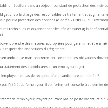
blir un équilibre dans un objectif constant de protection des individu
 obligations à la charge des responsables de traitement et augmente
nale pour la protection des données (ci-après « CNPD ») au Luxembour
res techniques et organisationnelles afin d’assurer (i) la confidentia
isé.
doivent prendre des mesures appropriées pour garantir, et
être à mê
 le respect des dispositions du règlement.
e bien ambitieuse mais concrètement comment ces obligations doivent
au traitement des candidatures qu’un employeur reçoit.
 l’employeur en cas de réception d’une candidature spontanée ?
 pas l’intérêt de l’employeur, il est fortement conseillé à ce dernier d
intérêt de l’employeur, n’ayant pourtant pas de poste vacant, et qu’il 