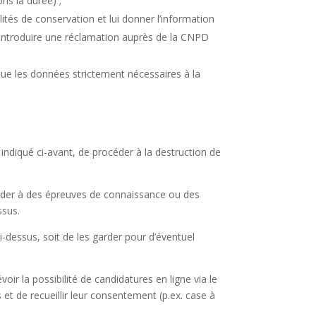
is la durée) ;
lités de conservation et lui donner l’information
 d’introduire une réclamation auprès de la CNPD
 que les données strictement nécessaires à la
 indiqué ci-avant, de procéder à la destruction de
céder à des épreuves de connaissance ou des
ssus.
i-dessus, soit de les garder pour d’éventuel
ir la possibilité de candidatures en ligne via le
et de recueillir leur consentement (p.ex. case à