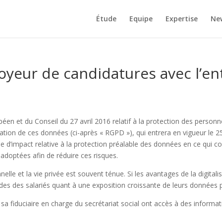
Étude
Equipe
Expertise
New
oyeur de candidatures avec l’en
n et du Conseil du 27 avril 2016 relatif à la protection des personn
lation de ces données (ci-après « RGPD »), qui entrera en vigueur le 25
e d’impact relative à la protection préalable des données en ce qui c
adoptées afin de réduire ces risques.
ionnelle et la vie privée est souvent ténue. Si les avantages de la digit
iétudes des salariés quant à une exposition croissante de leurs données
a fiduciaire en charge du secrétariat social ont accès à des informati