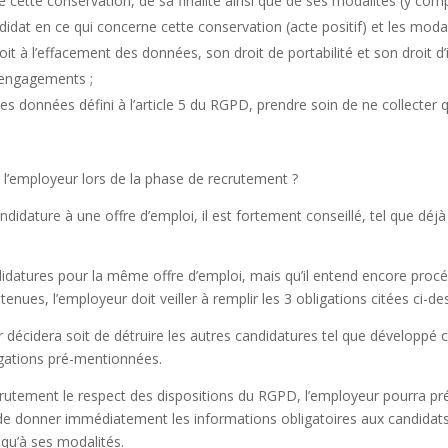
 cette conservation, de sa finalité ainsi que de ses modalités (y compr
ndidat en ce qui concerne cette conservation (acte positif) et les moda
droit à l’effacement des données, son droit de portabilité et son droit
 engagements ;
des données défini à l’article 5 du RGPD, prendre soin de ne collecter
l’employeur lors de la phase de recrutement ?
didature à une offre d’emploi, il est fortement conseillé, tel que déjà
ndidatures pour la même offre d’emploi, mais qu’il entend encore pro
nues, l’employeur doit veiller à remplir les 3 obligations citées ci-de
 décidera soit de détruire les autres candidatures tel que développé c
igations pré-mentionnées.
crutement le respect des dispositions du RGPD, l’employeur pourra prévo
 de donner immédiatement les informations obligatoires aux candidats 
 qu’à ses modalités.